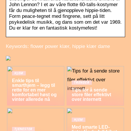
John Lennon? I et av våre flotte 60-talls-kostymer
får du muligheten til å gjenoppleve hippie-tiden.
Form peace-tegnet med fingrene, sett på litt
psykedelisk musikk, og dans som om det var 1969.
Du er klar for en fantastisk kostymefest!
Keywords: flower power klær, hippie klær dame
HJEM
Enkle tips til
TRENDER
smarthjem – legg til
rette for en mer
Tips for å sende
komfortabel høst og
store filer effektivt
vinter allerede nå
over internett
HJEM
Med smarte LED-
TJENESTER