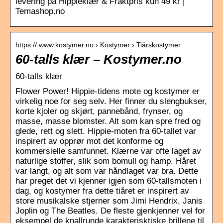
levering på Hippieklær & Fraktpris kun 49 kr |
Temashop.no
https:// www.kostymer.no › Kostymer › Tiårskostymer
60-talls klær – Kostymer.no
60-talls klær
Flower Power! Hippie-tidens mote og kostymer er
virkelig noe for seg selv. Her finner du slengbukser,
korte kjoler og skjørt, pannebånd, frynser, og
masse, masse blomster. Alt som kan spre fred og
glede, rett og slett. Hippie-moten fra 60-tallet var
inspirert av opprør mot det konforme og
kommersielle samfunnet. Klærne var ofte laget av
naturlige stoffer, slik som bomull og hamp. Håret
var langt, og alt som var håndlaget var bra. Dette
har preget det vi kjenner igjen som 60-tallsmoten i
dag, og kostymer fra dette tiåret er inspirert av
store musikalske stjerner som Jimi Hendrix, Janis
Joplin og The Beatles. De fleste gjenkjenner vel for
eksempel de knallrunde karakterisktiske brillene til