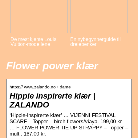
De mest kjente Louis
En nybegynnerguide til
Vuitton-modellene
dreiebenker
Flower power klær
https:// www.zalando.no › dame
Hippie inspirerte klær |
ZALANDO
‘Hippie-inspirerte klær’ … VIJENNI FESTIVAL
SCARF – Topper – birch flowers/viaya. 199,00 kr
… FLOWER POWER TIE UP STRAPPY – Topper –
multi. 167,00 kr.