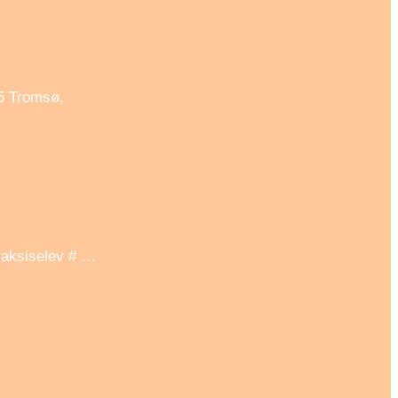
15 Tromsø,
praksiselev # …