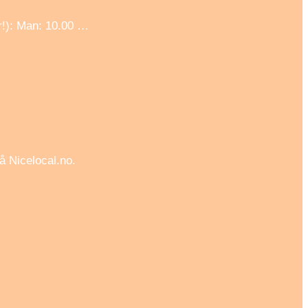
r!): Man: 10.00 …
å Nicelocal.no.