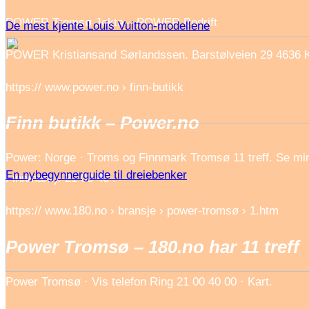
POWER Tromsø Jekta – POWER Bedrift
De mest kjente Louis Vuitton-modellene
POWER Kristiansand Sørlandssen. Barstølveien 29 4636 Kr
https:// www.power.no › finn-butikk
Finn butikk – Power.no
Power: Norge · Troms og Finnmark Tromsø 11 treff. Se mi
En nybegynnerguide til dreiebenker
Finnmark). 21 00 40 .
https:// www.180.no › bransje › power-tromsø › 1.htm
Power Tromsø – 180.no har 11 treff
Power Tromsø · Vis telefon Ring 21 00 40 00 · Kart.