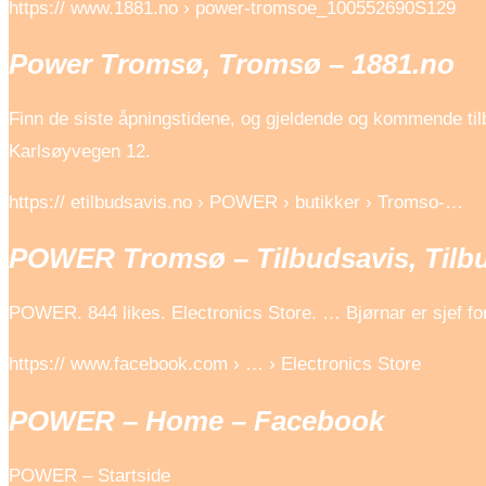
https:// www.1881.no › power-tromsoe_100552690S129
Power Tromsø, Tromsø – 1881.no
Finn de siste åpningstidene, og gjeldende og kommende ti
Karlsøyvegen 12.
https:// etilbudsavis.no › POWER › butikker › Tromso-…
POWER Tromsø – Tilbudsavis, Tilbu
POWER. 844 likes. Electronics Store. … Bjørnar er sjef fo
https:// www.facebook.com › … › Electronics Store
POWER – Home – Facebook
POWER – Startside