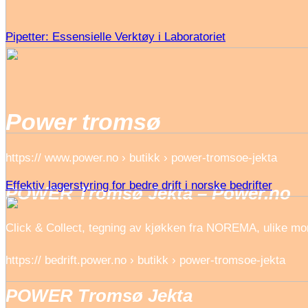
Pipetter: Essensielle Verktøy i Laboratoriet
Power tromsø
https:// www.power.no › butikk › power-tromsoe-jekta
Effektiv lagerstyring for bedre drift i norske bedrifter
POWER Tromsø Jekta – Power.no
Click & Collect, tegning av kjøkken fra NOREMA, ulike mo
https:// bedrift.power.no › butikk › power-tromsoe-jekta
POWER Tromsø Jekta