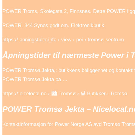
POWER Troms, Skolegata 2, Finnsnes. Dette POWER ligger 5
POWER. 844 Synes godt om. Elektronikbutik
https:// apningstider.info › view › poi › tromsø-sentrum
Åpningstider til nærmeste Power i
POWER Tromsø Jekta,: butikkens beliggenhet og kontaktinfo
POWER Tromsø Jekta på …
https:// nicelocal.no › 🏙️ Tromsø › 🛒 Butikker i Tromsø
POWER Tromsø Jekta – Nicelocal.n
Kontaktinformasjon for Power Norge AS avd Tromsø Tromsø