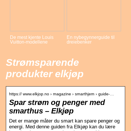
De mest kjente Louis
En nybegynnerguide til
Vuitton-modellene
dreiebenker
Strømsparende
produkter elkjøp
https:// www.elkjop.no › magazine › smarthjem › guide-…
Spar strøm og penger med
smarthus – Elkjøp
Det er mange måter du smart kan spare penger og
energi. Med denne guiden fra Elkjøp kan du lære