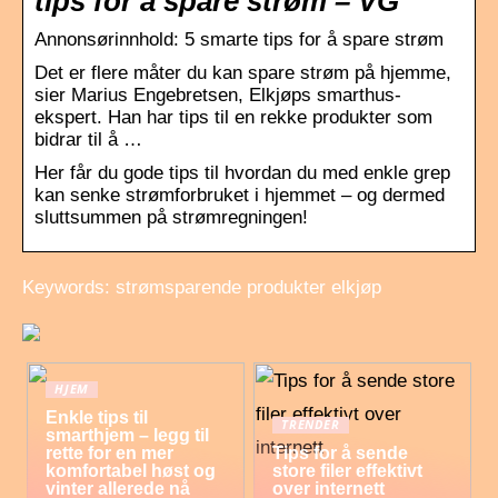
tips for å spare strøm – VG
Annonsørinnhold: 5 smarte tips for å spare strøm
Det er flere måter du kan spare strøm på hjemme,
sier Marius Engebretsen, Elkjøps smarthus-
ekspert. Han har tips til en rekke produkter som
bidrar til å …
Her får du gode tips til hvordan du med enkle grep
kan senke strømforbruket i hjemmet – og dermed
sluttsummen på strømregningen!
Keywords: strømsparende produkter elkjøp
HJEM
Enkle tips til
TRENDER
smarthjem – legg til
rette for en mer
Tips for å sende
komfortabel høst og
store filer effektivt
vinter allerede nå
over internett