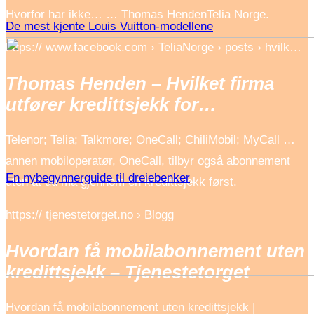
Hvorfor har ikke… … Thomas Henden‎Telia Norge.
De mest kjente Louis Vuitton-modellene
https:// www.facebook.com › TeliaNorge › posts › hvilk…
Thomas Henden – Hvilket firma
utfører kredittsjekk for…
Telenor; Telia; Talkmore; OneCall; ChiliMobil; MyCall …
annen mobiloperatør, OneCall, tilbyr også abonnement
En nybegynnerguide til dreiebenker
uten at du må gjennom en kredittsjekk først.
https:// tjenestetorget.no › Blogg
Hvordan få mobilabonnement uten
kredittsjekk – Tjenestetorget
Hvordan få mobilabonnement uten kredittsjekk |