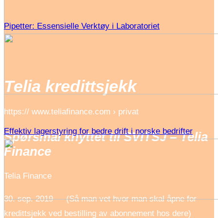
Pipetter: Essensielle Verktøy i Laboratoriet
Telia kredittsjekk
https:// www.teliafinance.com › privat
Effektiv lagerstyring for bedre drift i norske bedrifter
Spørsmål knyttet til SVITSJ – Telia
Finance
Telia Finance
30. sep. 2019 — (Så man vet hvor man skal åpne for
kredittsjekk ved bestilling av abonnement hos dere)