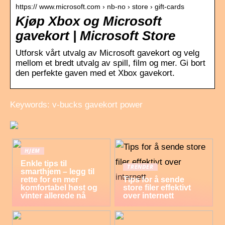
https:// www.microsoft.com › nb-no › store › gift-cards
Kjøp Xbox og Microsoft
gavekort | Microsoft Store
Utforsk vårt utvalg av Microsoft gavekort og velg
mellom et bredt utvalg av spill, film og mer. Gi bort
den perfekte gaven med et Xbox gavekort.
Keywords: v-bucks gavekort power
HJEM
Enkle tips til
TRENDER
smarthjem – legg til
rette for en mer
Tips for å sende
komfortabel høst og
store filer effektivt
vinter allerede nå
over internett