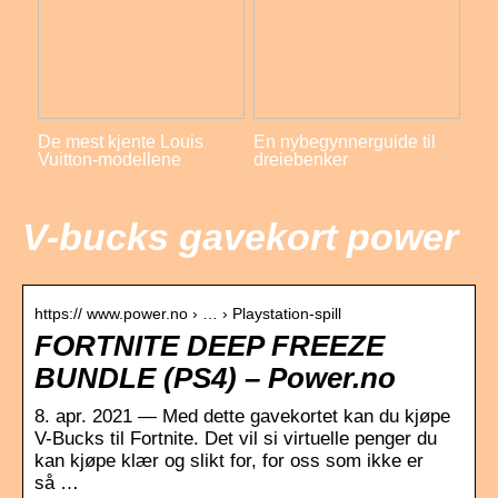
De mest kjente Louis
En nybegynnerguide til
Vuitton-modellene
dreiebenker
V-bucks gavekort power
https:// www.power.no › … › Playstation-spill
FORTNITE DEEP FREEZE
BUNDLE (PS4) – Power.no
8. apr. 2021 — Med dette gavekortet kan du kjøpe
V-Bucks til Fortnite. Det vil si virtuelle penger du
kan kjøpe klær og slikt for, for oss som ikke er
så …