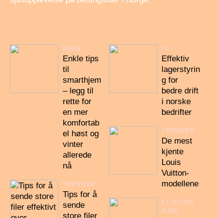
HJEM
IT
Enkle tips
Effektiv
til
lagerstyrin
smarthjem
g for
– legg til
bedre drift
rette for
i norske
en mer
bedrifter
komfortab
TRENDER
el høst og
De mest
vinter
kjente
allerede
Louis
nå
Vuitton-
modellene
TRENDER
Tips for å
ELEKTRO
sende
NIKK
store filer