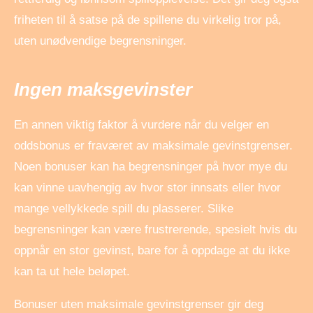
friheten til å satse på de spillene du virkelig tror på,
uten unødvendige begrensninger.
Ingen maksgevinster
En annen viktig faktor å vurdere når du velger en
oddsbonus er fraværet av maksimale gevinstgrenser.
Noen bonuser kan ha begrensninger på hvor mye du
kan vinne uavhengig av hvor stor innsats eller hvor
mange vellykkede spill du plasserer. Slike
begrensninger kan være frustrerende, spesielt hvis du
oppnår en stor gevinst, bare for å oppdage at du ikke
kan ta ut hele beløpet.
Bonuser uten maksimale gevinstgrenser gir deg